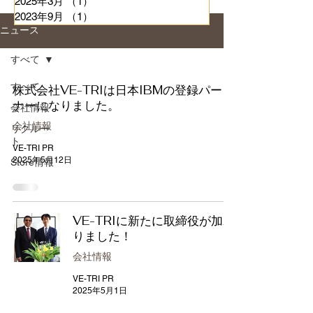
2025年3月
（1）
1件の記事
2023年9月
（1）
1件の記事
ニュース
すべて
すべて
株式会社VE-TRIは日本IBMの登録パート
ナーになりました。
会社情報
会社情報
リクルー
ト
VE-TRI PR
2025年5月12日
Store情報
VE-TRIに新たに取締役が加わ
りました！
会社情報
VE-TRI PR
2025年5月1日