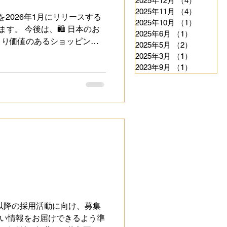
2025年12月
（4）
4件の記
2025年11月
（4）
4件の記
2026年1月にリリースする
2025年10月
（1）
1件の記
す。 今後は、🛍 日本のお
2025年6月
（1）
1件の記事
より価値のあるショッピング
2025年5月
（2）
2件の記事
トに、日本と海外をつなぐ新しいマーケ
2025年3月
（1）
1件の記事
2023年9月
（1）
1件の記事
年度以降の採用活動に向け、募集
い情報をお届けできるよう準