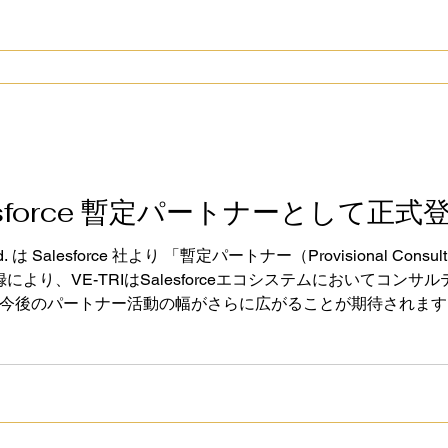
lesforce 暫定パートナーとして正式
Ltd. は Salesforce 社より 「暫定パートナー（Provisional Consu
により、VE-TRIはSalesforceエコシステムにおいてコン
後のパートナー活動の幅がさらに広がることが期待されます。 現
sulting Partner） への昇格を目指し、 ・認定資格の取得 ・技
す： 👉 日本–インド発の
P/CRM ソリューション – 株式会社VE-TRI – AppExchange