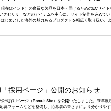
外（現在はインド）の良質な製品を日本へ届けるためのECサイトを
やアクセサリーなどのアイテムを中心に、サイト制作を進めていま
ドをはじめとした海外の魅力あるプロダクトを幅広く取り扱い、
TRIは“Japan Quality × India Speed”をコンセプ
リリースまでどうぞご期待ください！
RI「採用ページ」公開のお知らせ。
び公式採用ページ（Recruit Site）を公開いたしました。来
応募フォームなどを整備し、応募者の皆さまにより分かりやす