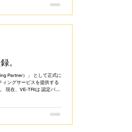
登録。
lting Partner）」 として正式に
サルティングサービスを提供する
在、VE-TRIは 認定パー
術体制の強化 ・社内スキル標準化 な