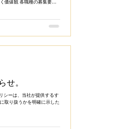
働く価値観 各職種の募集要項
E-TRIは「Japan
ーを心よりお待ちしております。
知らせ。
ポリシーは、当社が提供するす
に取り扱うかを明確に示した