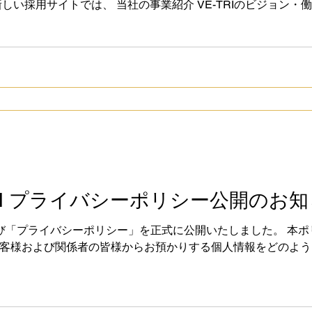
しい採用サイトでは、 当社の事業紹介 VE-TRIのビジョン・
すく掲載しており、今後も順次アップデートを予定しております。 V
Speed」を掲げ、挑戦し続ける仲間を歓迎します。 皆さまのエントリ
ecruit.ve-tri.com
RI プライバシーポリシー公開のお
のたび「プライバシーポリシー」を正式に公開いたしました。 本
客様および関係者の皆様からお預かりする個人情報をどのよう