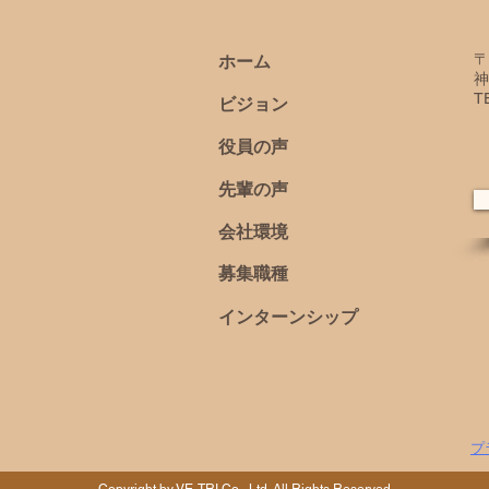
​ホーム
〒
神
T
​ビジョン
役員の声
先輩の声
​会社環境
​募集職種
​インターンシップ
プ