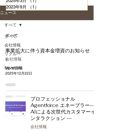
2025年3月
（1）
1件の記事
2023年9月
（1）
1件の記事
ニュース
すべて
すべて
すべて
会社情報
事業拡大に伴う資本金増資のお知らせ
リクルー
ト
会社情報
Store情報
VE-TRI PR
2025年12月22日
プロフェッショナル
Agentforce エネーブラー―
AIによる次世代カスタマーイ
ンタラクション ―
会社情報