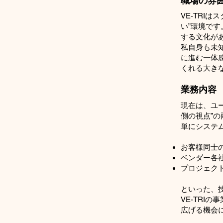
職場の雰
VE-TRI
い”環境で
する文化が
私自身も未
に進む一体
くれる大き
業務内容
現在は、ユ
側の視点”
単にシステ
お客様同士
ベンダー各
プロジェク
といった、
VE-TRI
広げる機会