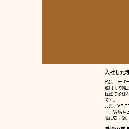
入社した
私はユーザ
運用まで幅
視点で多様な
です。
また、VE-
ず、貿易や
性に強く魅