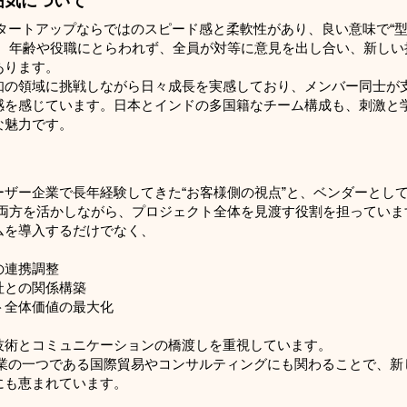
囲気について
はスタートアップならではのスピード感と柔軟性があり、良い意味で“
す。年齢や役職にとらわれず、全員が対等に意見を出し合い、新しい
あります。
知の領域に挑戦しながら日々成長を実感しており、メンバー同士が
感を感じています。日本とインドの多国籍なチーム構成も、刺激と
な魅力です。
ーザー企業で長年経験してきた“お客様側の視点”と、ベンダーとして
の両方を活かしながら、プロジェクト全体を見渡す役割を担っていま
ムを導入するだけでなく、
の連携調整
社との関係構築
ト全体価値の最大化
技術とコミュニケーションの橋渡しを重視しています。
の事業の一つである国際貿易やコンサルティングにも関わることで、
にも恵まれています。