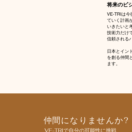
将来のビ
VE-TRI
ていく計画
いきたいと
技術力だけで
信頼される
日本とインド
を創る仲間
ます。
仲間になりませんか?
VE-TRIで自分の可能性に挑戦