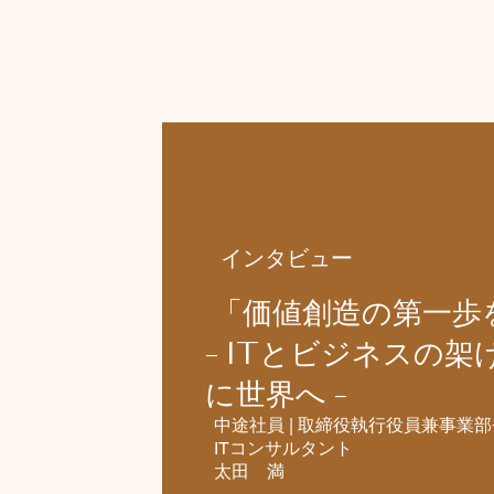
インタビュー
「価値創造の第一歩を
- ITとビジネスの
に世界へ -
中途社員 | 取締役執行役員兼事業部
ITコンサルタント​
太田 満