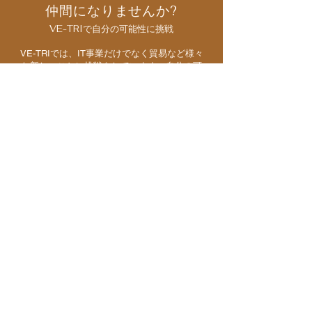
仲間になりませんか?
VE-TRIで自分の可能性に挑戦
VE-TRIでは、IT事業だけでなく貿易など様々
な新しいことに挑戦をしています。自分の可
能性を発見し、共に成長し社会の発展に貢献
をしたい。
我々のビジョンに共感いただける皆さまのご
応募をお待ちしております。
中途採用はこちら