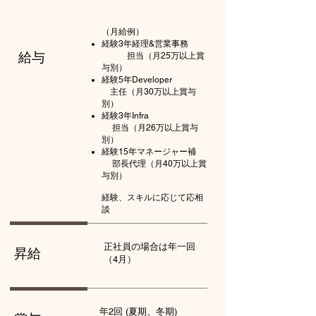
​​（月給例）
経験3年経理&営業事務
給与
担当（月25万以上賞
与別）
経験5年Developer
主任（月30万以上賞与
別）
経験3年Infra
担当（月26万以上賞与
別）
経験15年マネージャー補
部長代理（月40万以上賞
与別）
​経験、スキルに応じて応相
談
​正社員の場合は年一回
昇給
（4月）
年2回 (夏期、冬期)